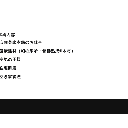
事業内容
‐安住美家本舗のお仕事
‐健康建材（幻の漆喰・音響熟成®木材）
‐空気の王様
‐住宅耐震
‐空き家管理